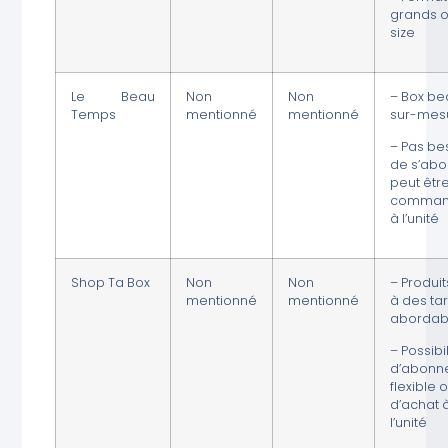
grands ou
size
Le Beau
Non
Non
– Box be
Temps
mentionné
mentionné
sur-mes
– Pas be
de s’abo
peut êtr
comman
à l’unité
Shop Ta Box
Non
Non
– Produit
mentionné
mentionné
à des tar
abordab
– Possibil
d’abonn
flexible 
d’achat 
l’unité