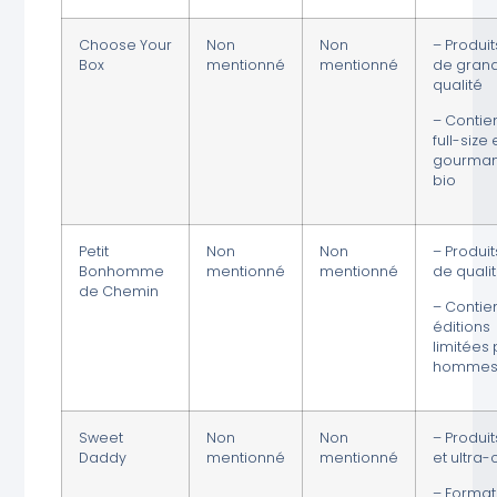
Choose Your
Non
Non
– Produit
Box
mentionné
mentionné
de gran
qualité
– Contie
full-size
gourman
bio
Petit
Non
Non
– Produit
Bonhomme
mentionné
mentionné
de quali
de Chemin
– Contie
éditions
limitées
homme
Sweet
Non
Non
– Produit
Daddy
mentionné
mentionné
et ultra-
– Format