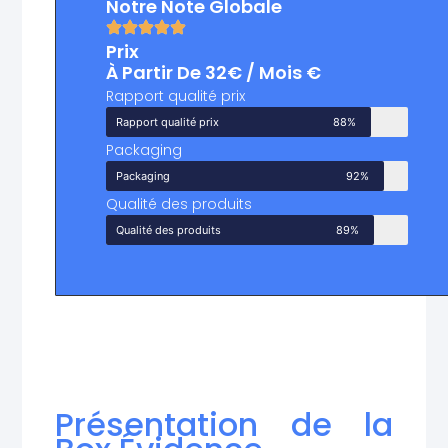
Notre Note Globale
Prix
À Partir De 32€ / Mois €
Rapport qualité prix
Rapport qualité prix
88%
Packaging
Packaging
92%
Qualité des produits
Qualité des produits
89%
Présentation de la