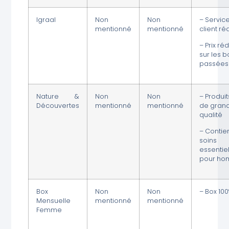
Igraal
Non
Non
– Servic
mentionné
mentionné
client réa
– Prix réd
sur les b
passées
Nature &
Non
Non
– Produit
Découvertes
mentionné
mentionné
de gran
qualité
– Contie
soins
essentie
pour h
Box
Non
Non
– Box 100
Mensuelle
mentionné
mentionné
Femme